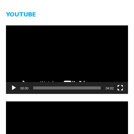
YOUTUBE
Video-
Player
00:00
04:02
Video-
Player