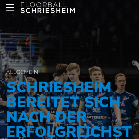
ALLGEMEIN
SCHRIESHEIM
BEREITET SICH
NACH DER
ERFOLGREICHST