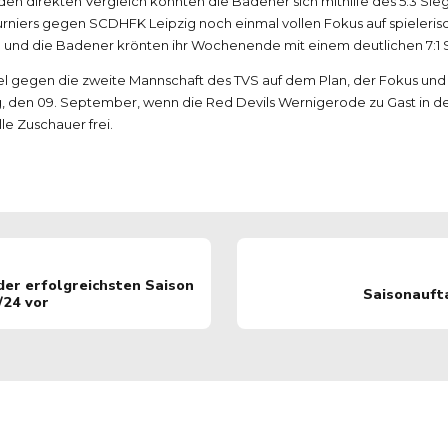
n direkten Vergleich konnten die Badener sich mithilfe des 5:3 Sieg
urniers gegen SCDHFK Leipzig noch einmal vollen Fokus auf spieleris
und die Badener krönten ihr Wochenende mit einem deutlichen 7:1 Si
el gegen die zweite Mannschaft des TVS auf dem Plan, der Fokus und 
 den 09. September, wenn die Red Devils Wernigerode zu Gast in der
lle Zuschauer frei.
der erfolgreichsten Saison
Saisonauft
/24 vor