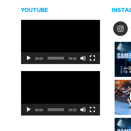
YOUTUBE
INSTA
Video-
Player
00:00
04:02
Video-
Player
00:00
03:22