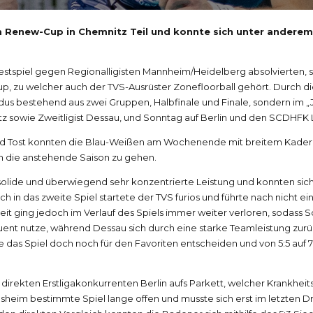
new-Cup in Chemnitz Teil und konnte sich unter anderem g
estspiel gegen Regionalligisten Mannheim/Heidelberg absolvierten, s
p, zu welcher auch der TVS-Ausrüster Zonefloorball gehört. Durch die
odus bestehend aus zwei Gruppen, Halbfinale und Finale, sondern im
sowie Zweitligist Dessau, und Sonntag auf Berlin und den SCDHFK Le
nd Tost konnten die Blau-Weißen am Wochenende mit breitem Kader 
in die anstehende Saison zu gehen.
 solide und überwiegend sehr konzentrierte Leistung und konnten sic
 in das zweite Spiel startete der TVS furios und führte nach nicht e
it ging jedoch im Verlauf des Spiels immer weiter verloren, sodass S
nt nutze, während Dessau sich durch eine starke Teamleistung zurüc
 das Spiel doch noch für den Favoriten entscheiden und von 5:5 auf 7:
irekten Erstligakonkurrenten Berlin aufs Parkett, welcher Krankhei
sheim bestimmte Spiel lange offen und musste sich erst im letzten Dr