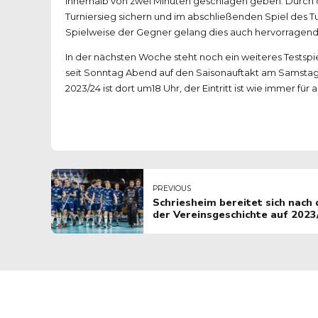
innerhalb von zwei Minuten geschlagen geben. Durch de
Turniersieg sichern und im abschließenden Spiel des T
Spielweise der Gegner gelang dies auch hervorragend 
In der nächsten Woche steht noch ein weiteres Testspi
seit Sonntag Abend auf den Saisonauftakt am Samstag,
2023/24 ist dort um18 Uhr, der Eintritt ist wie immer für a
PREVIOUS
Schriesheim bereitet sich nach 
der Vereinsgeschichte auf 2023