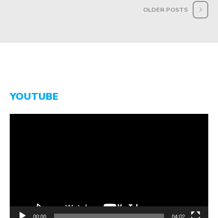
OLDER POSTS
YOUTUBE
Video-
Player
00:00
04:02