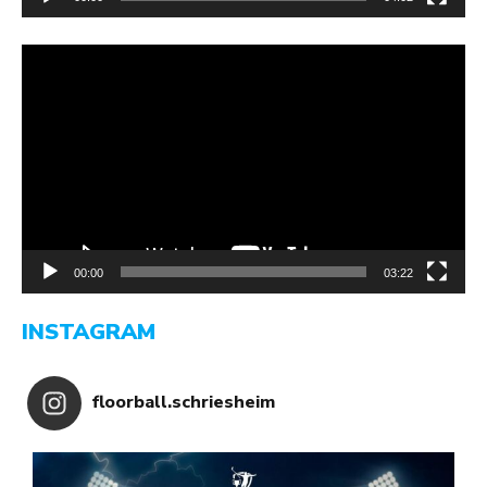
Video-
Player
00:00
03:22
INSTAGRAM
floorball.schriesheim