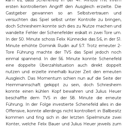
kam es, dass Schenefeld in der 47. Minute mit ihrem
ersten kontrollierten Angriff den Ausgleich erzielte. Die
Gastgeber gewannen so an Selbstvertrauen und
versuchten das Spiel selbst unter Kontrolle zu bringen,
doch Schriesheim konnte sich dies zu Nutze machen und
wandelte Fehler der Schenefelder eiskalt in zwei Tore um.
In der 50. Minute schoss Felix Künnecke das 5:6, in der 51.
Minute erhöhte Dominik Rudin auf 5:7. Trotz erneuter 2-
Tore Führung machte der TVS das Spiel jedoch noch
einmal spannend. In der 56. Minute konnte Schenefeld
eine doppelte Überzahlsituation auch direkt doppelt
nutzen und erzielte innerhalb kurzer Zeit den erneuten
Ausgleich. Das Momentum schien nun auf die Seite der
Heimmannschaft gekippt zu sein, doch Schriesheim
konnte einen kühlen Kopf bewahren und Julius Heuer
beschaffte dem TVS in der 58. Minute die erneute
Führung. In der Folge investierte Schenefeld alles in die
Offensive, konnte allerdings nicht kontrolliert in Ballbesitz
kommen und fing sich in der letzten Spielminute zwei
Konter, welche Felix Bauer und Julius Heuer jeweils zum