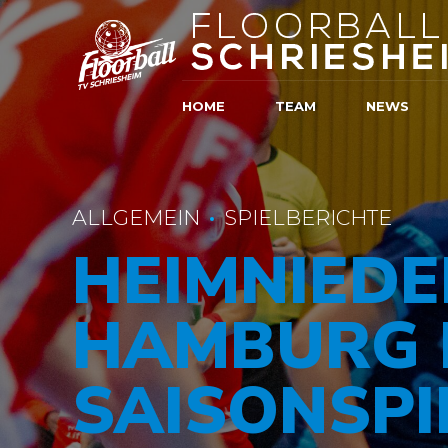
HOME
TEAM
NEWS
ALLGEMEIN
SPIELBERICHTE
HEIMNIEDE
HAMBURG 
SAISONSPI