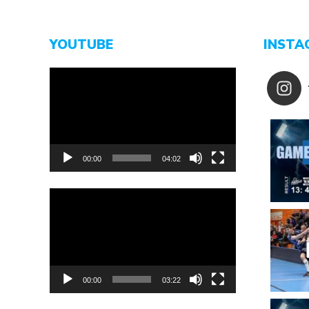
YOUTUBE
INSTA
Video-
Player
00:00
04:02
Video-
Player
00:00
03:22