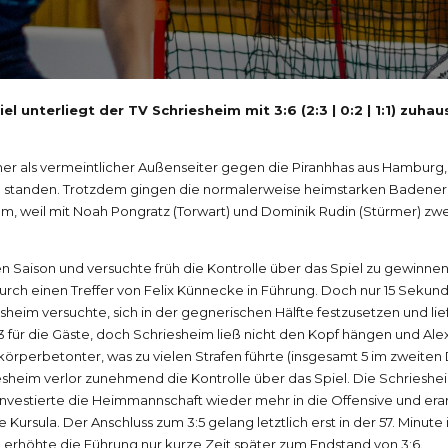
unterliegt der TV Schriesheim mit 3:6 (2:3 | 0:2 | 1:1) zuha
mer als vermeintlicher Außenseiter gegen die Piranhhas aus Hamburg, d
standen. Trotzdem gingen die normalerweise heimstarken Badener m
 weil mit Noah Pongratz (Torwart) und Dominik Rudin (Stürmer) zw
uen Saison und versuchte früh die Kontrolle über das Spiel zu gewinne
durch einen Treffer von Felix Künnecke in Führung. Doch nur 15 Sek
sheim versuchte, sich in der gegnerischen Hälfte festzusetzen und li
3 für die Gäste, doch Schriesheim ließ nicht den Kopf hängen und Ale
körperbetonter, was zu vielen Strafen führte (insgesamt 5 im zweiten 
riesheim verlor zunehmend die Kontrolle über das Spiel. Die Schries
l investierte die Heimmannschaft wieder mehr in die Offensive und e
 Kursula. Der Anschluss zum 3:5 gelang letztlich erst in der 57. Minu
d erhöhte die Führung nur kurze Zeit später zum Endstand von 3:6.