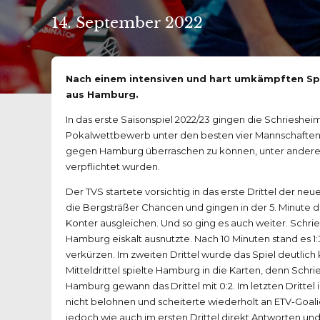
14. September 2022
Nach einem intensiven und hart umkämpften Spiel 
aus Hamburg.
In das erste Saisonspiel 2022/23 gingen die Schrieshei
Pokalwettbewerb unter den besten vier Mannschaften 
gegen Hamburg überraschen zu können, unter anderem,
verpflichtet wurden.
Der TVS startete vorsichtig in das erste Drittel der ne
die Bergsträßer Chancen und gingen in der 5. Minute 
Konter ausgleichen. Und so ging es auch weiter. Schrie
Hamburg eiskalt ausnutzte. Nach 10 Minuten stand es 1:
verkürzen. Im zweiten Drittel wurde das Spiel deutlich 
Mitteldrittel spielte Hamburg in die Karten, denn Sch
Hamburg gewann das Drittel mit 0:2. Im letzten Dritte
nicht belohnen und scheiterte wiederholt an ETV-Goalie
jedoch wie auch im ersten Drittel direkt Antworten un