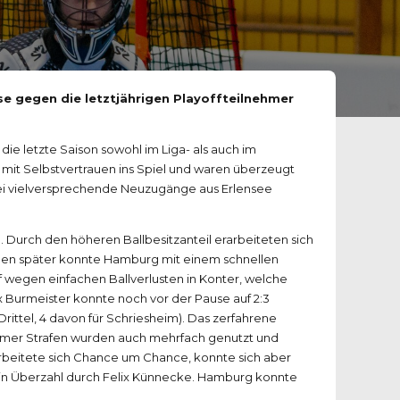
use gegen die letztjährigen Playoffteilnehmer
ie letzte Saison sowohl im Liga- als auch im
it Selbstvertrauen ins Spiel und waren überzeugt
ei vielversprechende Neuzugänge aus Erlensee
n. Durch den höheren Ballbesitzanteil erarbeiteten sich
unden später konnte Hamburg mit einem schnellen
ef wegen einfachen Ballverlusten in Konter, welche
x Burmeister konnte noch vor der Pause auf 2:3
Drittel, 4 davon für Schriesheim). Das zerfahrene
heimer Strafen wurden auch mehrfach genutzt und
rarbeitete sich Chance um Chance, konnte sich aber
te in Überzahl durch Felix Künnecke. Hamburg konnte