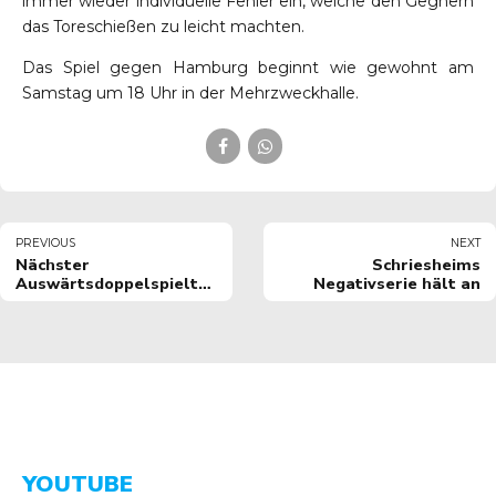
immer wieder individuelle Fehler ein, welche den Gegnern
das Toreschießen zu leicht machten.
Das Spiel gegen Hamburg beginnt wie gewohnt am
Samstag um 18 Uhr in der Mehrzweckhalle.
PREVIOUS
NEXT
Nächster
Schriesheims
Auswärtsdoppelspieltag
Negativserie hält an
in Chemnitz und
Dresden
YOUTUBE