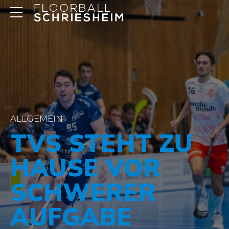
ALLGEMEIN
TVS STEHT ZU
HAUSE VOR
SCHWERER
AUFGABE