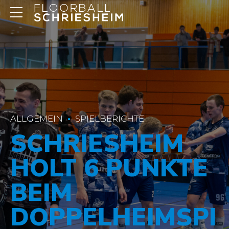
ALLGEMEIN
SPIELBERICHTE
SCHRIESHEIM
HOLT 6 PUNKTE
BEIM
DOPPELHEIMSPI