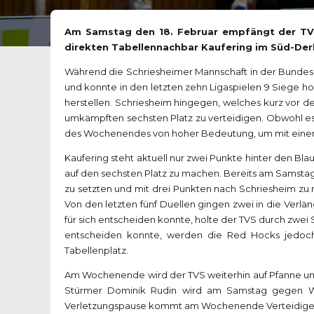
Am Samstag den 18. Februar empfängt der TVS
direkten Tabellennachbar Kaufering im Süd-Der
Während die Schriesheimer Mannschaft in der Bundeslig
und konnte in den letzten zehn Ligaspielen 9 Siege h
herstellen. Schriesheim hingegen, welches kurz vor de
umkämpften sechsten Platz zu verteidigen. Obwohl es 
des Wochenendes von hoher Bedeutung, um mit einem g
Kaufering steht aktuell nur zwei Punkte hinter den B
auf den sechsten Platz zu machen. Bereits am Samstag
zu setzten und mit drei Punkten nach Schriesheim zu
Von den letzten fünf Duellen gingen zwei in die Verlä
für sich entscheiden konnte, holte der TVS durch zwei 
entscheiden konnte, werden die Red Hocks jedoch h
Tabellenplatz.
Am Wochenende wird der TVS weiterhin auf Pfanne und
Stürmer Dominik Rudin wird am Samstag gegen We
Verletzungspause kommt am Wochenende Verteidiger 