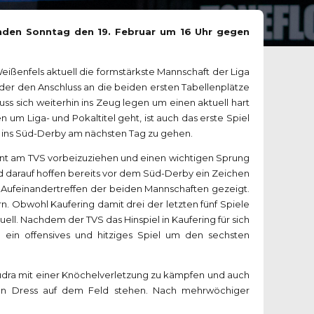
nden Sonntag den 19. Februar um 16 Uhr gegen
eißenfels aktuell die formstärkste Mannschaft der Liga
der den Anschluss an die beiden ersten Tabellenplätze
ss sich weiterhin ins Zeug legen um einen aktuell hart
m Liga- und Pokaltitel geht, ist auch das erste Spiel
 ins Süd-Derby am nächsten Tag zu gehen.
ernt am TVS vorbeizuziehen und einen wichtigen Sprung
d darauf hoffen bereits vor dem Süd-Derby ein Zeichen
 Aufeinandertreffen der beiden Mannschaften gezeigt.
n. Obwohl Kaufering damit drei der letzten fünf Spiele
ell. Nachdem der TVS das Hinspiel in Kaufering für sich
 ein offensives und hitziges Spiel um den sechsten
udra mit einer Knöchelverletzung zu kämpfen und auch
en Dress auf dem Feld stehen. Nach mehrwöchiger