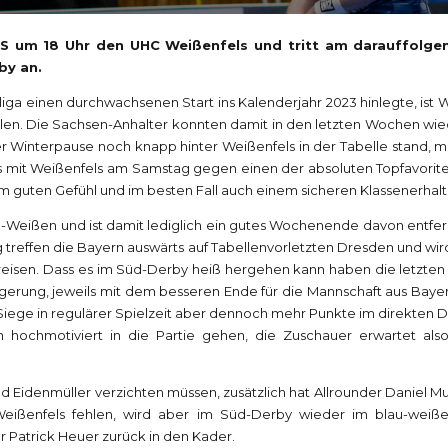
 um 18 Uhr den UHC Weißenfels und tritt am darauffolge
by an.
a einen durchwachsenen Start ins Kalenderjahr 2023 hinlegte, ist W
olen. Die Sachsen-Anhalter konnten damit in den letzten Wochen wie
r Winterpause noch knapp hinter Weißenfels in der Tabelle stand, mu
mit Weißenfels am Samstag gegen einen der absoluten Topfavoriten u
uten Gefühl und im besten Fall auch einem sicheren Klassenerhalt
lau-Weißen und ist damit lediglich ein gutes Wochenende davon entf
 treffen die Bayern auswärts auf Tabellenvorletzten Dresden und wir
 reisen. Dass es im Süd-Derby heiß hergehen kann haben die letzten
ngerung, jeweils mit dem besseren Ende für die Mannschaft aus Bayer
Siege in regulärer Spielzeit aber dennoch mehr Punkte im direkten Du
ochmotiviert in die Partie gehen, die Zuschauer erwartet also
 Eidenmüller verzichten müssen, zusätzlich hat Allrounder Daniel M
ißenfels fehlen, wird aber im Süd-Derby wieder im blau-weiß
Patrick Heuer zurück in den Kader.