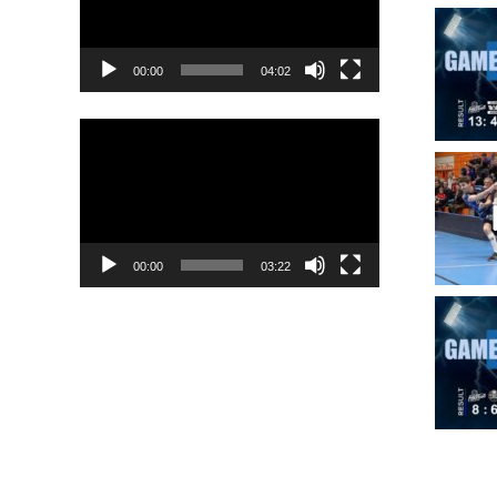
00:00
04:02
Video-
Player
00:00
03:22