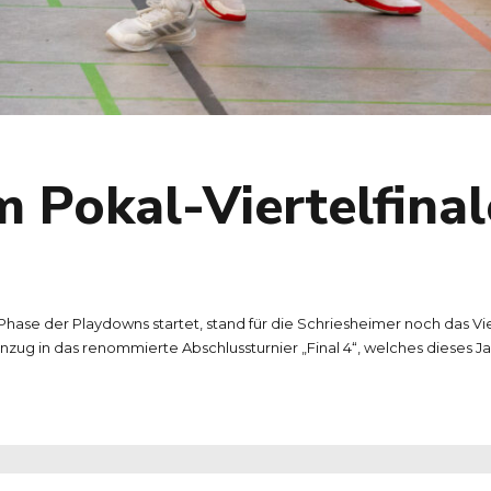
im Pokal-Viertelfin
se der Playdowns startet, stand für die Schriesheimer noch das Vi
zug in das renommierte Abschlussturnier „Final 4“, welches dieses Jah