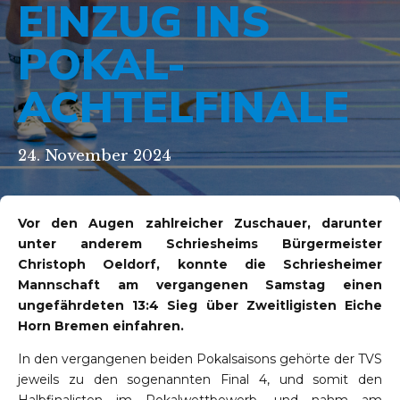
EINZUG INS
POKAL-
ACHTELFINALE
24. November 2024
Vor den Augen zahlreicher Zuschauer, darunter
unter anderem Schriesheims Bürgermeister
Christoph Oeldorf, konnte die Schriesheimer
Mannschaft am vergangenen Samstag einen
ungefährdeten 13:4 Sieg über Zweitligisten Eiche
Horn Bremen einfahren.
In den vergangenen beiden Pokalsaisons gehörte der TVS
jeweils zu den sogenannten Final 4, und somit den