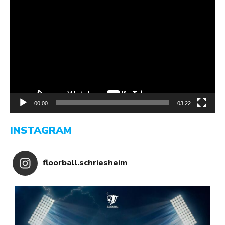
Video-
Player
00:00
03:22
INSTAGRAM
floorball.schriesheim