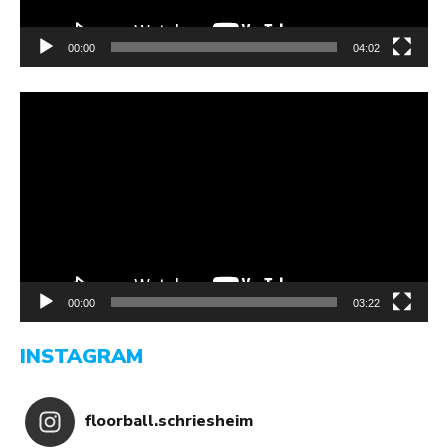
00:00
04:02
Video-
Player
00:00
03:22
INSTAGRAM
floorball.schriesheim