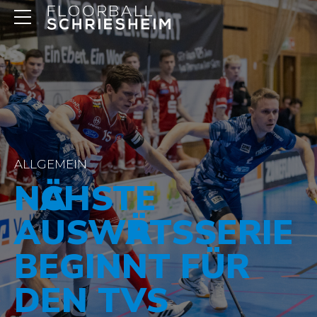
ALLGEMEIN
NӒCHSTE
AUSWӒRTSSERIE
BEGINNT FÜR
DEN TVS