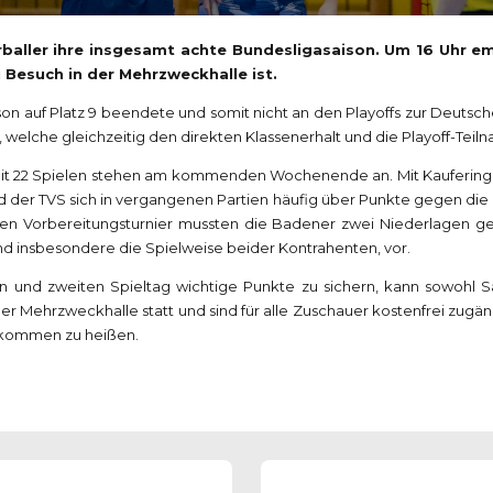
baller ihre insgesamt achte Bundesligasaison. Um 16 Uhr e
 Besuch in der Mehrzweckhalle ist.
n auf Platz 9 beendete und somit nicht an den Playoffs zur Deutschen
, welche gleichzeitig den direkten Klassenerhalt und die Playoff-Tei
n mit 22 Spielen stehen am kommenden Wochenende an. Mit Kaufering 
 der TVS sich in vergangenen Partien häufig über Punkte gegen die b
erten Vorbereitungsturnier mussten die Badener zwei Niederlagen 
d insbesondere die Spielweise beider Kontrahenten, vor.
n und zweiten Spieltag wichtige Punkte zu sichern, kann sowohl Sa
er Mehrzweckhalle statt und sind für alle Zuschauer kostenfrei zugän
illkommen zu heißen.