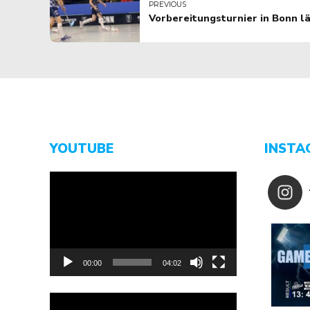
PREVIOUS
Vorbereitungsturnier in Bonn l
YOUTUBE
INSTA
Video-
Player
00:00
04:02
Video-