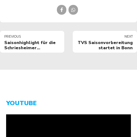
PREVIOUS
NEXT
Saisonhighlight für die
TVS Saisonvorbereitung
Schriesheimer
startet in Bonn
Floorballer: Final 4
Wochenende in Berlin
YOUTUBE
Video-
Player