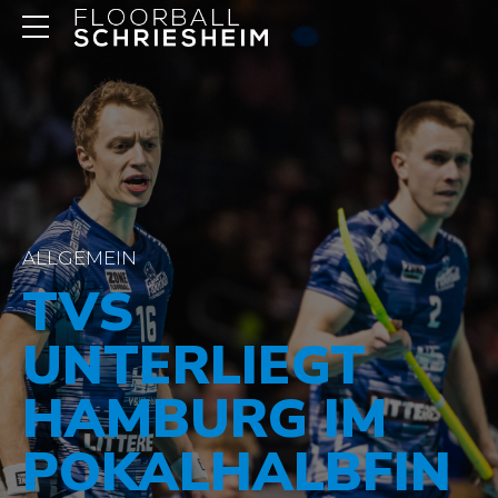
ALLGEMEIN
TVS
UNTERLIEGT
HAMBURG IM
POKALHALBFIN