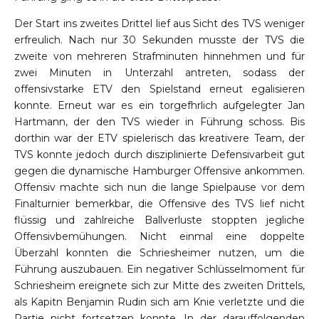
Der Start ins zweites Drittel lief aus Sicht des TVS weniger
erfreulich. Nach nur 30 Sekunden musste der TVS die
zweite von mehreren Strafminuten hinnehmen und für
zwei Minuten in Unterzahl antreten, sodass der
offensivstarke ETV den Spielstand erneut egalisieren
konnte. Erneut war es ein torgefӓhrlich aufgelegter Jan
Hartmann, der den TVS wieder in Führung schoss. Bis
dorthin war der ETV spielerisch das kreativere Team, der
TVS konnte jedoch durch disziplinierte Defensivarbeit gut
gegen die dynamische Hamburger Offensive ankommen.
Offensiv machte sich nun die lange Spielpause vor dem
Finalturnier bemerkbar, die Offensive des TVS lief nicht
flüssig und zahlreiche Ballverluste stoppten jegliche
Offensivbemühungen. Nicht einmal eine doppelte
Überzahl konnten die Schriesheimer nutzen, um die
Führung auszubauen. Ein negativer Schlüsselmoment für
Schriesheim ereignete sich zur Mitte des zweiten Drittels,
als Kapitӓn Benjamin Rudin sich am Knie verletzte und die
Partie nicht fortsetzen konnte. In der darauffolgenden