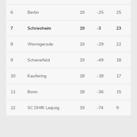
6
Berlin
19
-25
25
7
Schriesheim
19
-3
23
8
Wernigerode
19
-29
22
9
Schenefeld
19
-49
18
10
Kaufering
18
-18
17
11
Bonn
18
-36
15
12
SC DHfK Leipzig
19
-74
9