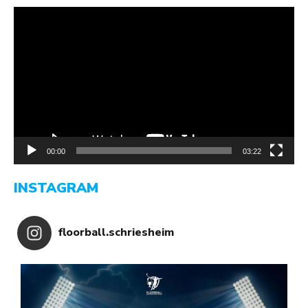
Video-
Player
00:00
03:22
INSTAGRAM
floorball.schriesheim