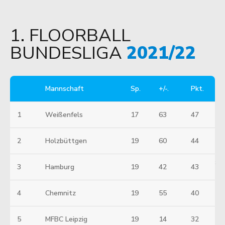
1. FLOORBALL
BUNDESLIGA
2021/22
Mannschaft
Sp.
+/-.
Pkt.
1
Weißenfels
17
63
47
2
Holzbüttgen
19
60
44
3
Hamburg
19
42
43
4
Chemnitz
19
55
40
5
MFBC Leipzig
19
14
32