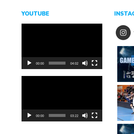
YOUTUBE
INSTA
Video-
Player
00:00
04:02
Video-
Player
00:00
03:22